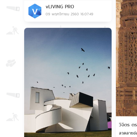
บ้าน เพดานห้องโปร่งโล่ง ไม่อึดอัด รวมถึงการ
vLIVING PRO
ใช้สีของเฟอร์นิเจอร์ รูปภาพ และทุกอย่างใน
09 พฤศจิกายน 2560 16:07:49
ห้องนี้เข้ากันได้อย่างดี น่ามอง รวมถึงโคมไฟ
เพดานที่เป็นต้นไม้ด้วย
Save
วิจิตร ต
ลวดลายอ่