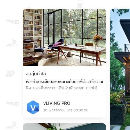
Save
อบอุ่นน่าใช้
ห้องทำงานเงียบสงบเหมาะกับการที่ต้องใช้ความ
คิด มองเห็นธรรมชาติร่มรื่นด้านนอก ช่วยให้
ผ่อนคลายสมอง และเิปดรับแสงยามเช้า-เย็น
ด้วยกระจกบานใหญ่ช่วยให้แสงแดดสามารถ
vLIVING PRO
ส่องเข้ามาภายในได้อย่างทั่วถึง
30 พฤศจิกายน 542 00:00:00