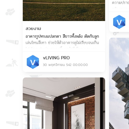
ความปราณี
สร้างสรรผล
สวยงาม
อาคารรูปทรงแปลกตา สีขาวทั้งหลัง ตัดกับลูก
เล่นโทนสีเทา ช่วยให้ตัวอาคารดูไม่เรียบจนเกิน
ไป โดดเด่นท่างกลางพื้นหญ้าสีเขียว และราย
ล้อมด้วยนกตัวน้อยมากมาย ทำให้อาคารหลังนี้
vLIVING PRO
ดูน่ามอง
30 พฤศจิกายน 542 00:00:00
Save