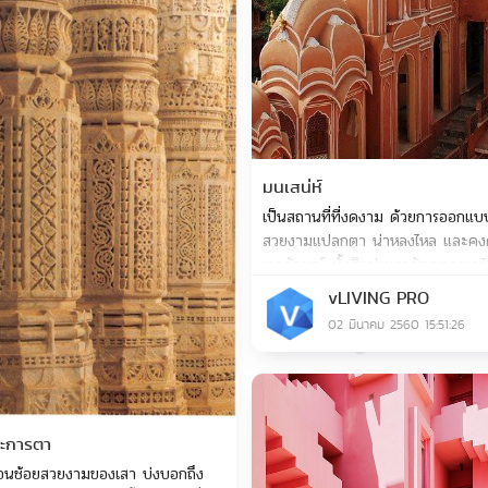
มนเสน่ห์
เป็นสถานที่ที่งดงาม ด้วยการออกแบบ
สวยงามแปลกตา น่าหลงไหล และคง
เอกลักษณ์ ทั้งศิลปะและวัฒนะธรรมได
เยี่ยม
vLIVING PRO
02 มีนาคม 2560 15:51:26
ระการตา
อนช้อยสวยงามของเสา บ่งบอกถึง