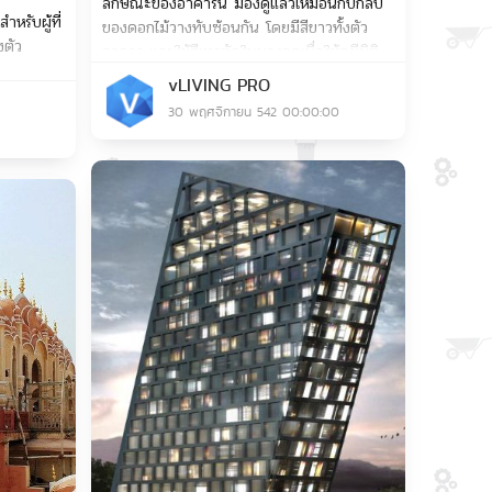
ลักษณะของอาคารนี้ มองดูแล้วเหมือนกับกลีบ
หรับผู้ที่
ของดอกไม้วางทับซ้อนกัน โดยมีสีขาวทั้งตัว
งตัว
อาคาร และใช้สีเทาตัดในบางจุดเพื่อให้ดูมีมิติ
รวมทั้งเผยให้เห็นภายในด้วยการใช้กระจกใสทั้ง
vLIVING PRO
ประตู-หน้าต่าง และการใช้แสงสีเหลืองช่วย
30 พฤศจิกายน 542 00:00:00
ทำให้ภายในอาคารดูอบอุ่นและชวนมองมากขึ้น
Save
Save